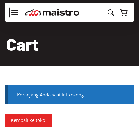
Langsung
ke
MENU
isi
Cart
Keranjang Anda saat ini kosong.
Kembali ke toko