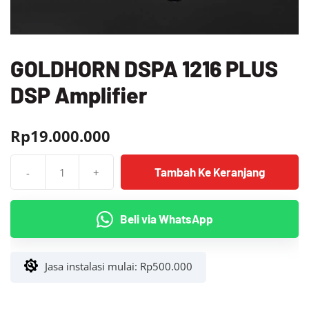
GOLDHORN DSPA 1216 PLUS
DSP Amplifier
Rp
19.000.000
Tambah Ke Keranjang
-
+
Kuantitas
GOLDHORN
DSPA
Beli via WhatsApp
1216
PLUS
DSP
Jasa instalasi mulai:
Rp
500.000
Amplifier