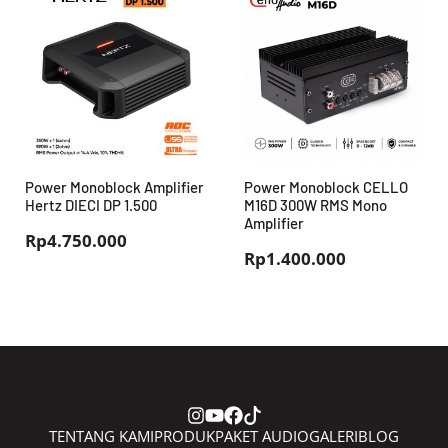
Power Monoblock Amplifier
Power Monoblock CELLO
Hertz DIECI DP 1.500
M16D 300W RMS Mono
Amplifier
Rp
4.750.000
Rp
1.400.000
TENTANG KAMI
PRODUK
PAKET AUDIO
GALERI
BLOG