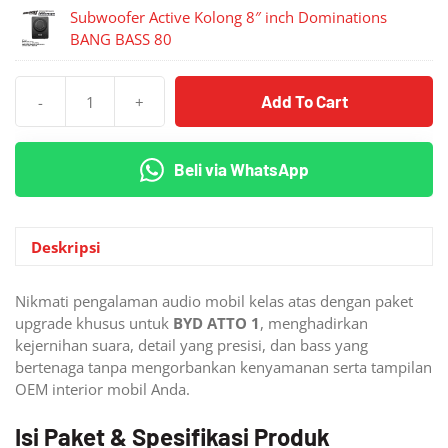
Subwoofer Active Kolong 8″ inch Dominations
BANG BASS 80
Add To Cart
-
+
Kuantitas
Paket
Audio
Beli via WhatsApp
BYD
ATTO
1
Premium
Deskripsi
LEVEL
1
Nikmati pengalaman audio mobil kelas atas dengan paket
Plug
upgrade khusus untuk
BYD ATTO 1
, menghadirkan
and
kejernihan suara, detail yang presisi, dan bass yang
Play
bertenaga tanpa mengorbankan kenyamanan serta tampilan
OEM interior mobil Anda.
Isi Paket & Spesifikasi Produk