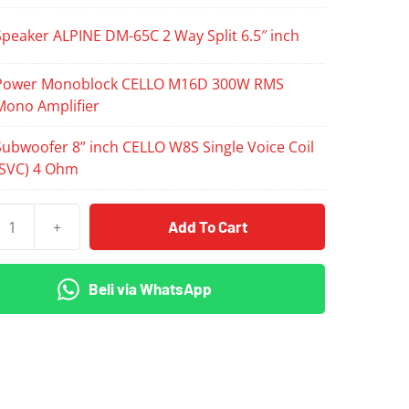
Speaker ALPINE DM-65C 2 Way Split 6.5″ inch
Power Monoblock CELLO M16D 300W RMS
Mono Amplifier
Subwoofer 8” inch CELLO W8S Single Voice Coil
(SVC) 4 Ohm
+
Add To Cart
as
Beli via WhatsApp