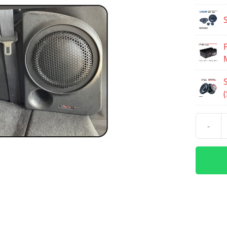
-
Kuantit
Paket
Audio
Nissan
X-
Trail
T32
ALPINE