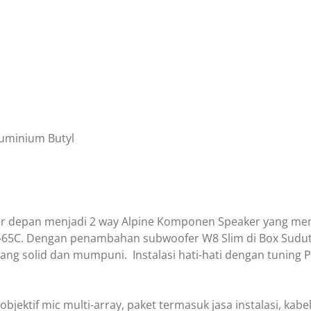
LEVEL
1
luminium Butyl
eaker depan menjadi 2 way Alpine Komponen Speaker yang m
5C. Dengan penambahan subwoofer W8 Slim di Box Sudut N
yang solid dan mumpuni. Instalasi hati-hati dengan tuning
ktif mic multi-array, paket termasuk jasa instalasi, kabel2