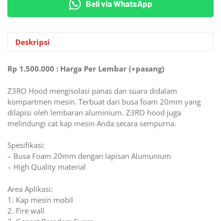
Beli via WhatsApp
Mesin
Z3RO
Hood
Liner
Deskripsi
Aluminium
Busa
Rp 1.500.000 : Harga Per Lembar (+pasang)
Foam
Z3RO Hood mengisolasi panas dan suara didalam
kompartmen mesin. Terbuat dari busa foam 20mm yang
dilapisi oleh lembaran aluminium. Z3RO hood juga
melindungi cat kap mesin Anda secara sempurna.
Spesifikasi:
– Busa Foam 20mm dengan lapisan Alumunium
– High Quality material
Area Aplikasi:
1. Kap mesin mobil
2. Fire wall