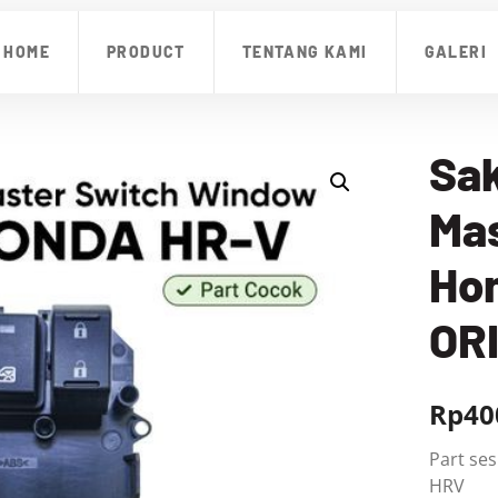
HOME
PRODUCT
TENTANG KAMI
GALERI
Sak
Ma
Ho
OR
Rp
40
Part ses
HRV