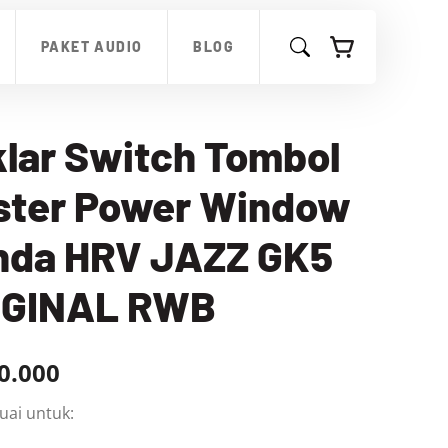
Switch
Tombol
PAKET AUDIO
BLOG
Master
Power
Window
Honda
HRV
lar Switch Tombol
JAZZ
GK5
ster Power Window
ORIGINAL
RWB
nda HRV JAZZ GK5
IGINAL RWB
0.000
uai untuk: