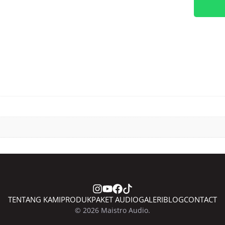
Tombol
Master
Power
Window
Honda
HRV
JAZZ
GK5
ORIGIN
RWB
TENTANG KAMI
PRODUK
PAKET AUDIO
GALERI
BLOG
CONTACT
© 2026 Maistro Audio.