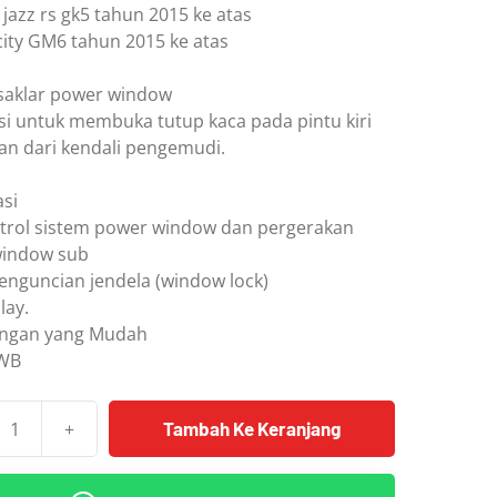
jazz rs gk5 tahun 2015 ke atas
city GM6 tahun 2015 ke atas
saklar power window
si untuk membuka tutup kaca pada pintu kiri
an dari kendali pengemudi.
asi
rol sistem power window dan pergerakan
window sub
penguncian jendela (window lock)
lay.
ngan yang Mudah
RWB
+
Tambah Ke Keranjang
as