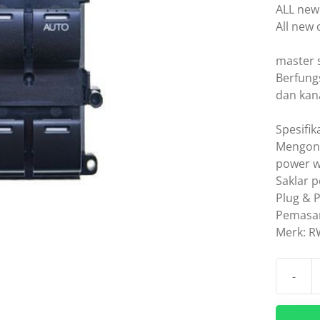
ALL new 
All new 
master 
Berfung
dan kan
Spesifik
Mengont
power 
Saklar 
Plug & P
Pemasa
Merk: 
-
Kuantit
Saklar
Switch