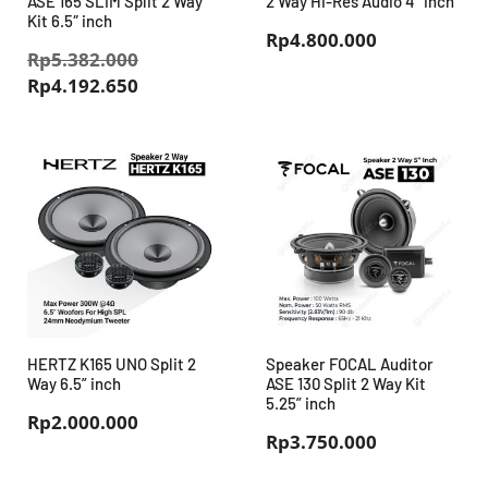
ASE 165 SLIM Split 2 Way
2 Way Hi-Res Audio 4” inch
Kit 6.5″ inch
Rp
4.800.000
Harga
Rp
5.382.000
Harga
aslinya
Rp
4.192.650
saat
adalah:
ini
Rp5.382.000.
adalah:
Rp4.192.650.
HERTZ K165 UNO Split 2
Speaker FOCAL Auditor
Way 6.5” inch
ASE 130 Split 2 Way Kit
5.25” inch
Rp
2.000.000
Rp
3.750.000