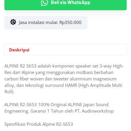
Beli via WhatsApp
R2-
S653
3
Jasa instalasi mulai:
Rp
350.000
Way
Hi-
Res
Pro
Audio
Deskripsi
6.5”
inch
ALPINE R2 S653 adalah komponen speaker set 3-way High-
Res dari Alpine yang menggunakan midbass berbahan
carbon fiber woven dan tweeter aluminium magnesium
alloy, dan teknologi surround HAMR (High Amplitude Multi
Roll).
ALPINE R2-S653 100% Original ALPINE Japan Sound
Engineering. Garansi 1 Tahun oleh PT. Audioworkshop
Spesifikasi Produk Alpine R2-S653