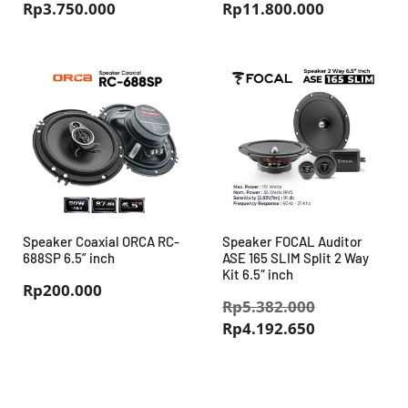
Rp
3.750.000
Rp
11.800.000
Speaker Coaxial ORCA RC-
Speaker FOCAL Auditor
688SP 6.5” inch
ASE 165 SLIM Split 2 Way
Kit 6.5″ inch
Rp
200.000
Harga
Rp
5.382.000
Harga
aslinya
Rp
4.192.650
saat
adalah:
ini
Rp5.382.00
adalah: