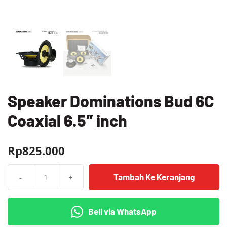
Speaker Dominations Bud 6C
Coaxial 6.5″ inch
Rp
825.000
Tambah Ke Keranjang
-
+
Kuantitas
Speaker
Dominations
Beli via WhatsApp
Bud
6C