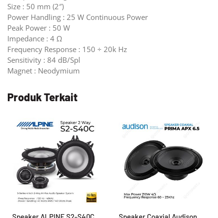
Size : 50 mm (2″)
Power Handling : 25 W Continuous Power
Peak Power : 50 W
Impedance : 4 Ω
Frequency Response : 150 ÷ 20k Hz
Sensitivity : 84 dB/Spl
Magnet : Neodymium
Produk Terkait
Speaker ALPINE S2-S40C
Speaker Coaxial Audison