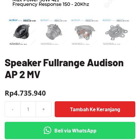
Speaker Fullrange Audison
AP 2 MV
Rp
4.735.940
Tambah Ke Keranjang
-
+
Kuantitas
Speaker
Fullrange
Beli via WhatsApp
Audison
AP