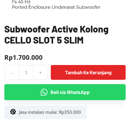
Subwoofer Active Kolong
CELLO SLOT 5 SLIM
Rp
1.700.000
Tambah Ke Keranjang
-
+
Kuantitas
Subwoofer
Active
Beli via WhatsApp
Kolong
CELLO
SLOT
Jasa instalasi mulai:
Rp
350.000
5
SLIM