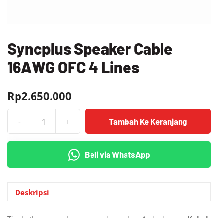
Syncplus Speaker Cable
16AWG OFC 4 Lines
Rp
2.650.000
Tambah Ke Keranjang
-
+
Kuantitas
Syncplus
Speaker
Beli via WhatsApp
Cable
16AWG
OFC
4
Deskripsi
Lines