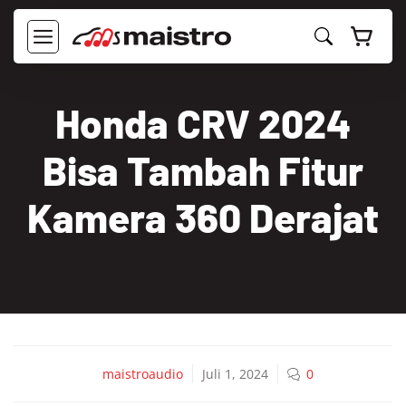
Langsung
ke
MENU
isi
Honda CRV 2024
Bisa Tambah Fitur
Kamera 360 Derajat
maistroaudio
Juli 1, 2024
0