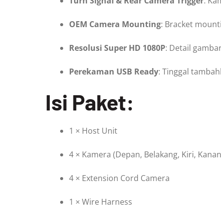
Turn Signal & Rear Camera Trigger
: Ka
OEM Camera Mounting
: Bracket mounti
Resolusi Super HD 1080P
: Detail gamba
Perekaman USB Ready
: Tinggal tambah
Isi Paket:
1 × Host Unit
4 × Kamera (Depan, Belakang, Kiri, Kanan
4 × Extension Cord Camera
1 × Wire Harness