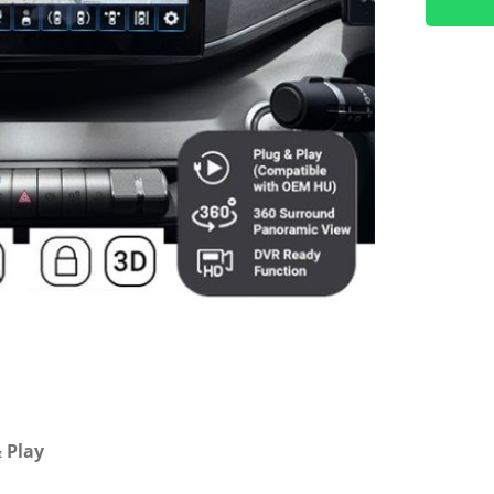
BYD
ATTO
1
Plug
And
Play
3D
Panora
 Play