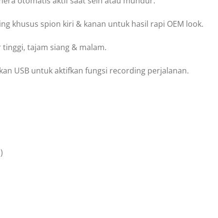
mera otomatis aktif saat sein atau mundur.
ng khusus spion kiri & kanan untuk hasil rapi OEM look.
r tinggi, tajam siang & malam.
kan USB untuk aktifkan fungsi recording perjalanan.
)