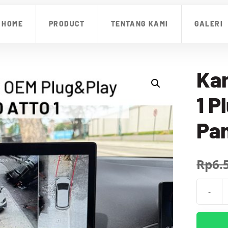
Rp6.500.0
HOME
PRODUCT
TENTANG KAMI
GALERI
Ka
1 P
Pa
Rp
6.
-
Kuantit
Kamera
360