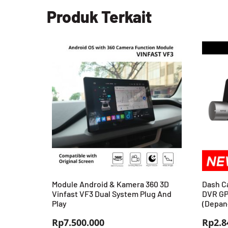
Produk Terkait
Module Android & Kamera 360 3D
Dash C
Vinfast VF3 Dual System Plug And
DVR GP
Play
(Depan
Rp
7.500.000
Rp
2.8