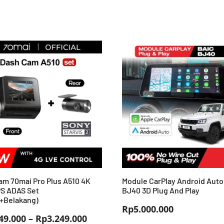
am 70mai Pro Plus A510 4K
Module CarPlay Android Auto
S ADAS Set
BJ40 3D Plug And Play
+Belakang)
Rp
5.000.000
Rentang
49.000
–
Rp
3.249.000