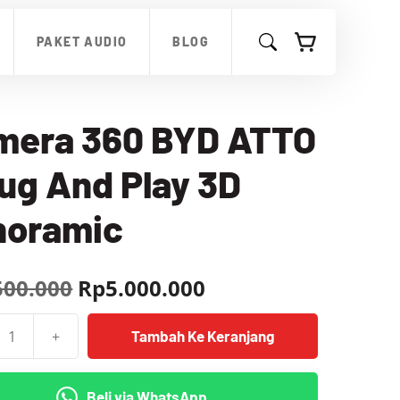
360
00.
adalah:
BYD
Rp5.000.000.
PAKET AUDIO
BLOG
ATTO
1
Plug
And
Play
mera 360 BYD ATTO
3D
Panoramic
lug And Play 3D
noramic
Harga
Harga
500.000
Rp
5.000.000
aslinya
saat
+
Tambah Ke Keranjang
as
adalah:
ini
Rp6.500.000.
adalah:
Beli via WhatsApp