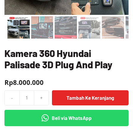
Kamera 360 Hyundai
Palisade 3D Plug And Play
Rp
8.000.000
Tambah Ke Keranjang
-
+
Kuantitas
Kamera
360
Beli via WhatsApp
Hyundai
Palisade