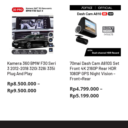
ini
Rp7.000.00
adalah:
Rp6.000.000
Kamera 360 BMW F30 Seri
70mai Dash Cam A810S Set
3 2012-2018 320i 328i 335i
Front 4K 2160P Rear HDR
Plug And Play
1080P GPS Night Vision –
Front+Rear
Rp
8.500.000
–
Rp
4.799.000
–
Rentang
Rp
9.500.000
Rentang
Rp
5.199.000
harga:
harga:
Rp8.500.000
Rp4.799.000
hingga
hingga
Rp9.500.000
Rp5.199.000