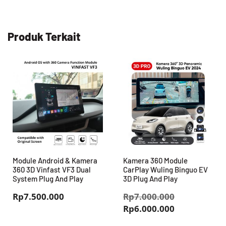
Produk Terkait
Module Android & Kamera
Kamera 360 Module
360 3D Vinfast VF3 Dual
CarPlay Wuling Binguo EV
System Plug And Play
3D Plug And Play
Harga
Rp
7.500.000
Rp
7.000.000
Harga
aslinya
Rp
6.000.000
saat
adalah: