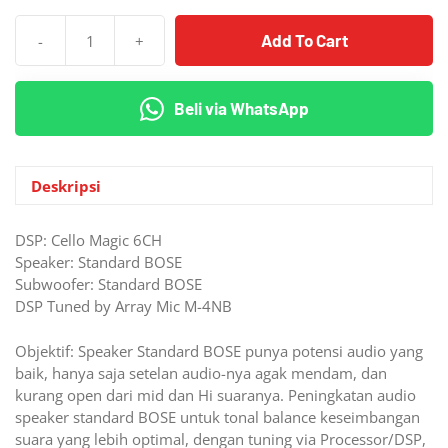
Add To Cart
-
+
Kuantitas
Paket
Audio
Beli via WhatsApp
Hyundai
Creta/Stargazer
BOSE
Standard
Deskripsi
Boost
1
DSP: Cello Magic 6CH
Speaker: Standard BOSE
Subwoofer: Standard BOSE
DSP Tuned by Array Mic M-4NB
Objektif: Speaker Standard BOSE punya potensi audio yang
baik, hanya saja setelan audio-nya agak mendam, dan
kurang open dari mid dan Hi suaranya. Peningkatan audio
speaker standard BOSE untuk tonal balance keseimbangan
suara yang lebih optimal, dengan tuning via Processor/DSP,