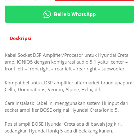
Socket
Kabel
Beli via WhatsApp
PNP
Processor
DSP
Amplifier
Deskripsi
BOSE
Hyundai
Kabel Socket DSP Amplifier/Procesor untuk Hyundai Creta
5.1
amp; IONIQ5 dengan konfigurasi audio 5.1 yaitu: center –
Creta
front left – front right – rear left – rear right – subwoofer.
/
Stargazer
Kompatibel untuk DSP amplifier aftermarket brand apapun:
X
Cello, Dominations, Venom, Alpine, Helix, dll.
Prime
/
Cara Instalasi: Kabel ini menggunakan sistem Hi input dari
IONIQ
socket amplifier BOSE original Hyundai Creta/Ioniq 5.
5
Posisi ampli BOSE Hyundai Creta ada di bawah jog kiri,
sedangkan Hyundai Ioniq 5 ada di belakang kanan. .