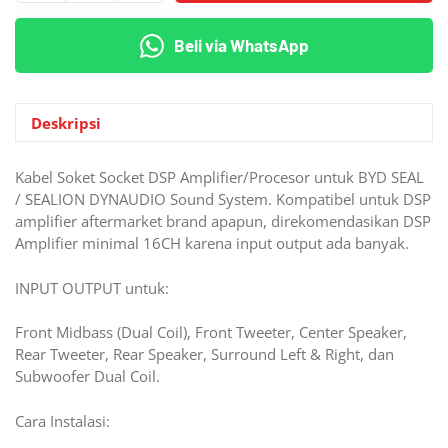
Socket
Kabel
Beli via WhatsApp
PNP
Processor
DSP
Amplifier
Deskripsi
BYD
SEAL
Kabel Soket Socket DSP Amplifier/Procesor untuk BYD SEAL
/
/ SEALION DYNAUDIO Sound System. Kompatibel untuk DSP
SEALION
amplifier aftermarket brand apapun, direkomendasikan DSP
DYNAUDIO
Amplifier minimal 16CH karena input output ada banyak.
Sound
System
INPUT OUTPUT untuk:
Front Midbass (Dual Coil), Front Tweeter, Center Speaker,
Rear Tweeter, Rear Speaker, Surround Left & Right, dan
Subwoofer Dual Coil.
Cara Instalasi: