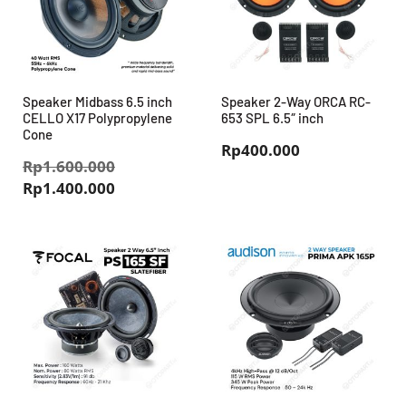
Speaker Midbass 6.5 inch
Speaker 2-Way ORCA RC-
CELLO X17 Polypropylene
653 SPL 6.5″ inch
Cone
Rp
400.000
Harga
Rp
1.600.000
Harga
aslinya
Rp
1.400.000
saat
adalah:
ini
Rp1.600.000.
adalah:
Rp1.400.000.