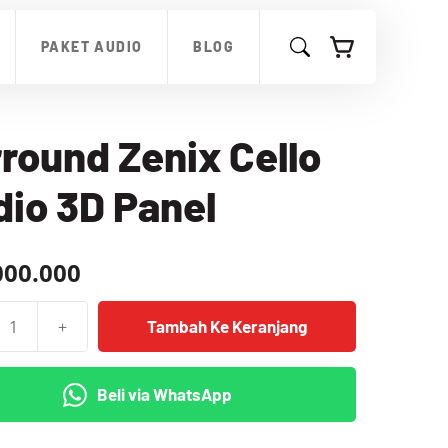
Zenix
Cello
PAKET AUDIO
BLOG
Audio
3D
Panel
round Zenix Cello
io 3D Panel
000.000
+
Tambah Ke Keranjang
as
nd
Beli via WhatsApp