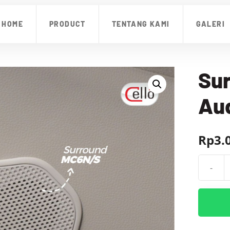
HOME
PRODUCT
TENTANG KAMI
GALERI
Sur
Aud
Rp
3.
-
Kuantit
Surrou
Zenix
Cello
Audio