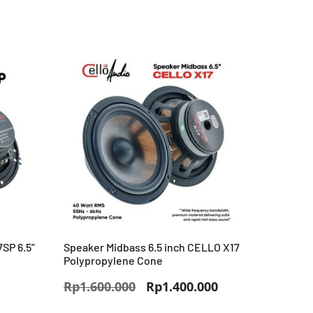
SP 6.5”
Speaker Midbass 6.5 inch CELLO X17
Polypropylene Cone
Harga
Harga
Rp
1.600.000
Rp
1.400.000
aslinya
saat