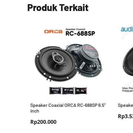
Produk Terkait
Speaker Coaxial ORCA RC-688SP 6.5”
Speake
inch
Rp
3.5
Rp
200.000